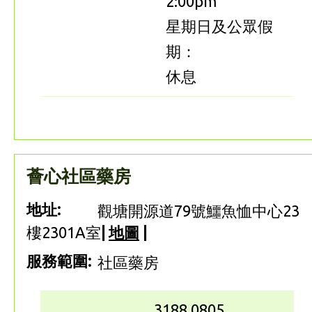
2:00pm
星期日及公眾假
期：
休息
薈心社區藥房
地址:
觀塘開源道79號鱷魚恤中心23
樓2301A室
|
地圖
|
服務範圍:
社區藥房
3188 0805