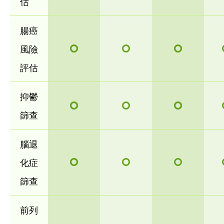
估
腸癌
風險
評估
抑鬱
篩查
腦退
化症
篩查
前列