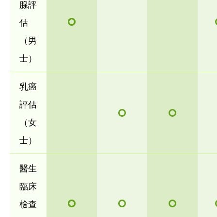
腺評
估
（男
士）
乳癌
評估
（女
士）
醫生
臨床
檢查