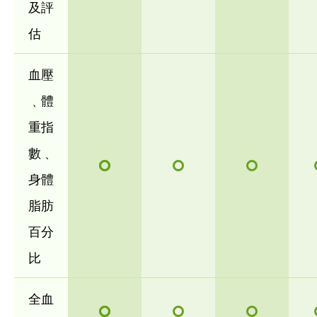
及評
估
血壓
﹑體
重指
數﹑
身體
脂肪
百分
比
全血