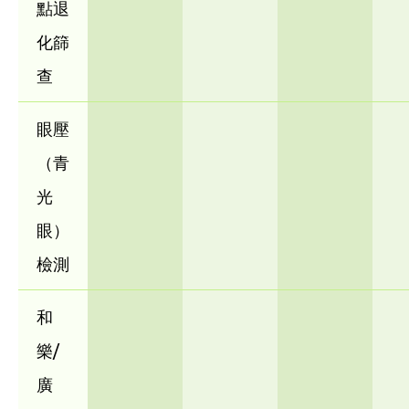
點退
化篩
查
眼壓
（青
光
眼）
檢測
和
樂/
廣