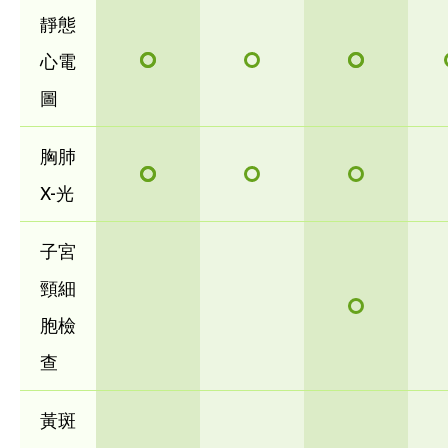
靜態
心電
圖
胸肺
X-光
子宮
頸細
胞檢
查
黃斑