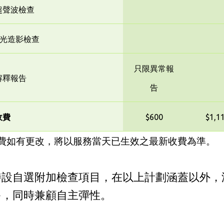
超聲波檢查
X光造影檢查
只限異常報
解釋報告
告
收費
$600
$1,1
費如有更改，將以服務當天已生效之最新收費為準。
特設自選附加檢查項目，在以上計劃涵蓋以外，
多，同時兼顧自主彈性。