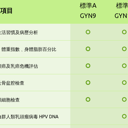
標準A
標準
查項目
GYN9
GYN
生活習慣及病歷分析
﹑體重指數﹑身體脂肪百分比
頸癌及乳癌危機評估
及骨盆腔檢查
頸細胞檢查
群人類乳頭瘤病毒 HPV DNA