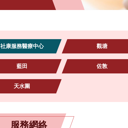
社康服務醫療中心
觀塘
藍田
佐敦
天水圍
服務網絡