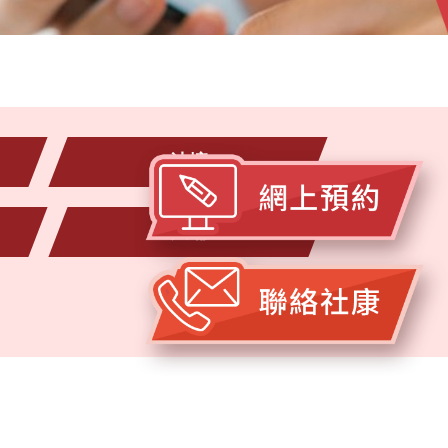
油塘
大埔