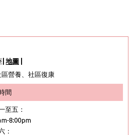
座
|
地圖
|
社區營養、社區復康
時間
一至五：
am-8:00pm
六：