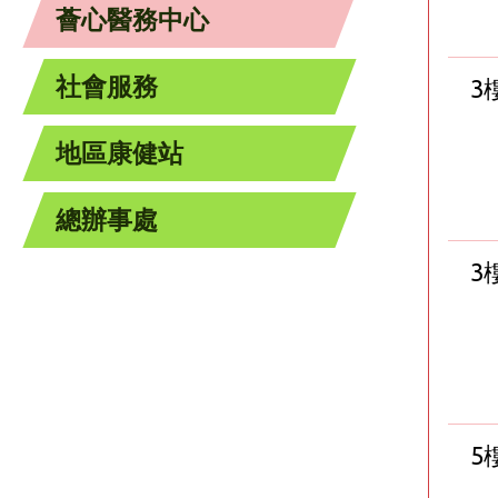
薈心醫務中心
社會服務
3
地區康健站
總辦事處
3
5