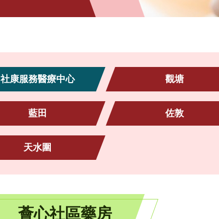
社康服務醫療中心
觀塘
藍田
佐敦
天水圍
薈心社區藥房