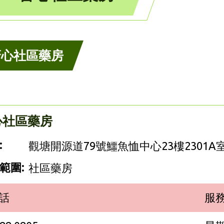
薈心社區藥房
心社區藥房
:
觀塘開源道79號鱷魚恤中心23樓2301A
範圍:
社區藥房
話
服