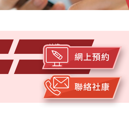
油塘
大埔