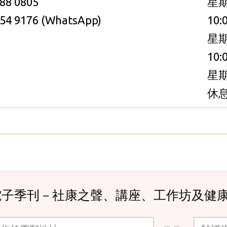
88 0805
星
54 9176 (WhatsApp)
10:
星
10:
星
休
電子季刊－社康之聲、講座、工作坊及健
郵地址
驗證碼