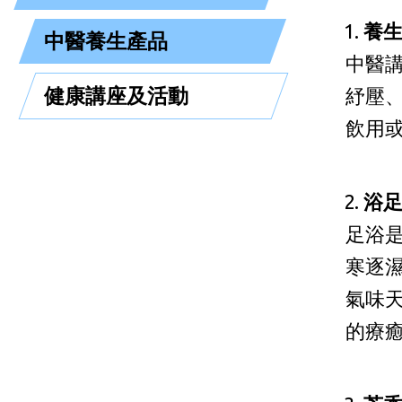
養
中醫養生產品
中醫
健康講座及活動
紓壓
飲用
浴
足浴
寒逐
氣味
的療