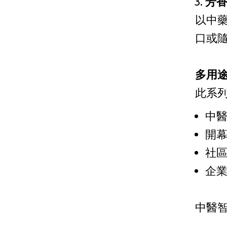
芳
以中
口或
多用
此系
中
開
社
企
中醫