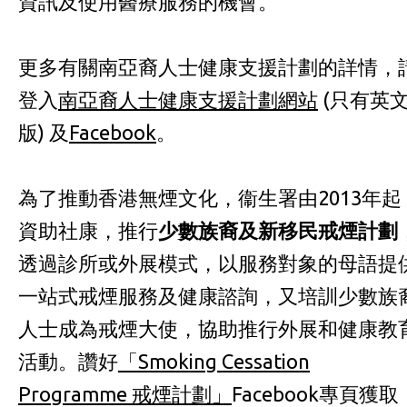
資訊及使用醫療服務的機會。
更多有關
南亞裔人士健康支援計劃
的詳情，
登入
南亞裔人士健康支援計劃網站
(只有英
版) 及
Facebook
。
為了推動香港無煙文化，衞生署由2013年起
資助社康，推行
少數族裔及新移民戒煙計劃
透過診所或外展模式，以服務對象的母語提
一站式戒煙服務及健康諮詢，又培訓少數族
人士成為戒煙大使，協助推行外展和健康教
活動。讚好
「
Smoking Cessation
Programme 戒煙計劃
」
Facebook專頁
獲取