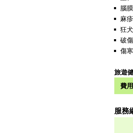
腦膜
麻
狂
破
傷
旅遊
費
服務