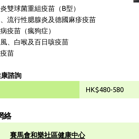
炎雙球菌重組疫苗（B型）
疹、流行性腮腺炎及德國麻疹疫苗
犬病疫苗（瘋狗症）
傷風、白喉及百日咳疫苗
寒疫苗
健康諮詢
用
HK$480-580
網絡
賽馬會和樂社區健康中心