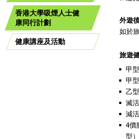
香港大學吸煙人士健
外遊
康同行計劃
如於
健康講座及活動
旅遊
甲
甲型
乙
滅
減
4價
型