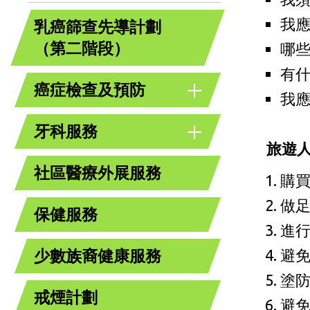
我
乳癌篩查先導計劃
（第二階段）
哪
有
癌症檢查及預防
我
牙科服務
旅遊
社區醫療外展服務
購
做
保健服務
進
避
少數族裔健康服務
塗
戒煙計劃
避