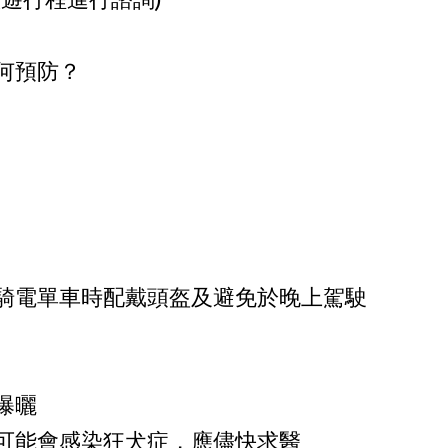
何預防？
騎電單車時配戴頭盔及避免於晚上駕駛
曝曬
可能會感染狂犬症，應儘快求醫