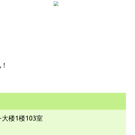
讯！
楼1楼103室