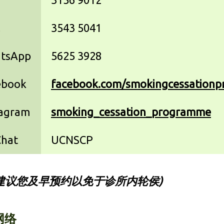
真
3543 5041
tsApp
5625 3928
ebook
facebook.com/smokingcessation
tagram
smoking_cessation_programme
hat
UCNSCP
建议您及早预约以免于诊所内轮侯)
网络