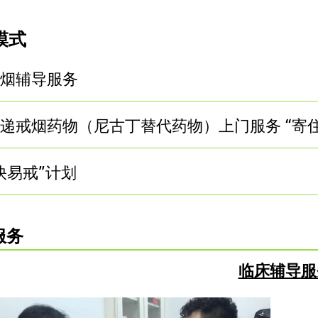
模式
 戒烟辅导服务
 邮递戒烟药物（尼古丁替代药物）上门服务 “寄
 “快易戒”计划
服务
临床辅导服