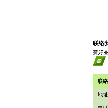
联络
赞好並
联
地
电