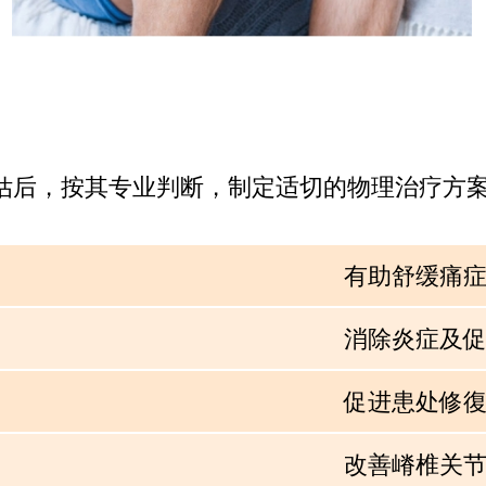
估后，按其专业判断，制定适切的物理治疗方
有助舒缓痛
消除炎症及
促进患处修
改善嵴椎关