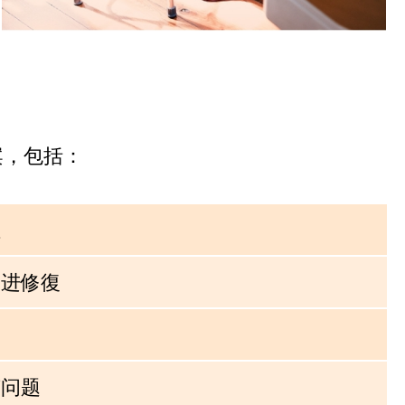
案，包括：
症
促进修復
復
节问题