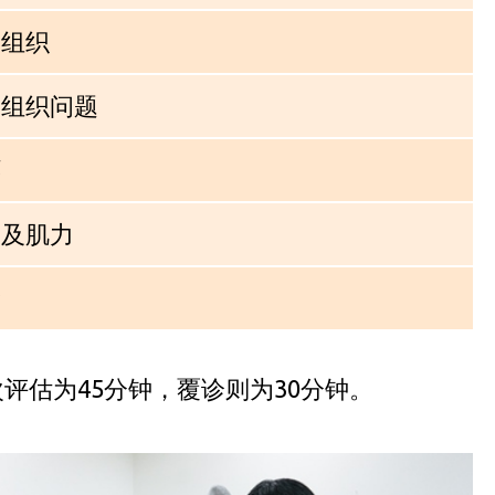
软组织
软组织问题
环
动及肌力
险
估为45分钟，覆诊则为30分钟。