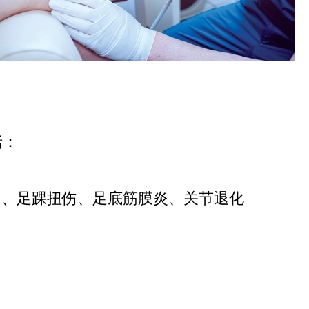
括：
出、
足踝扭伤、
足底筋膜炎、
关节退化