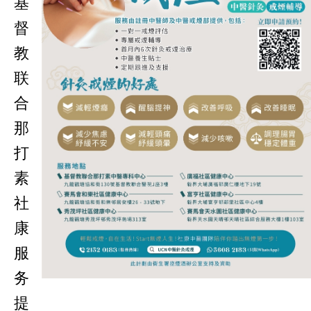
基
督
教
联
合
那
打
素
社
康
服
务
提