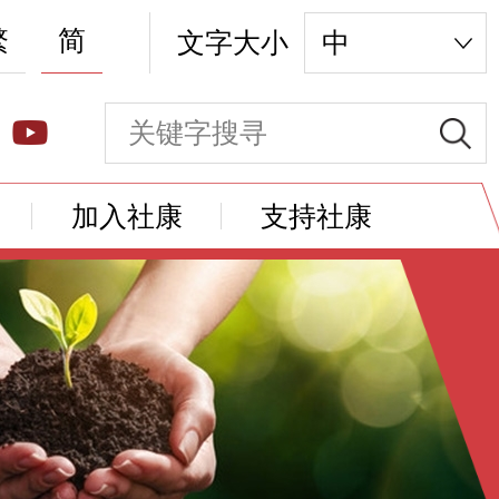
繁
简
文字大小
中
加入社康
支持社康