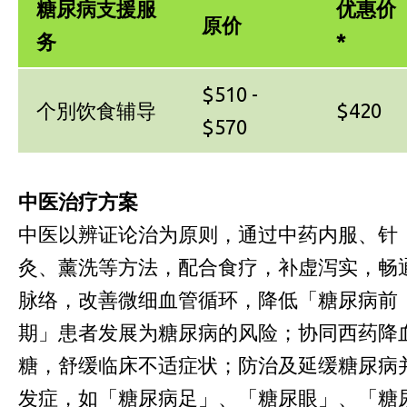
糖尿病支援服
优惠价
原价
务
*
$510 -
个別饮食辅导
$420
$570
中医治疗方案
中医以辨证论治为原则，通过中药内服、针
灸、薰洗等方法，配合食疗，补虚泻实，畅
脉络，改善微细血管循环，降低「糖尿病前
期」患者发展为糖尿病的风险；协同西药降
糖，舒缓临床不适症状；防治及延缓糖尿病
发症，如「糖尿病足」、「糖尿眼」、「糖