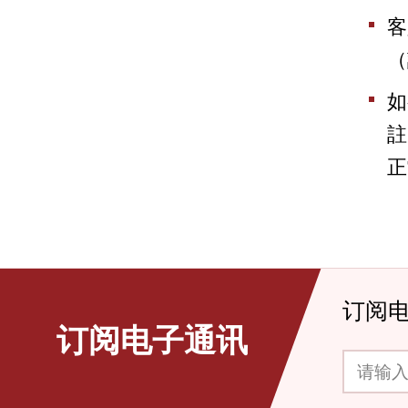
客
（
如
註
正
订阅
订阅电子通讯
请输入你的电