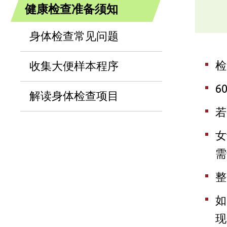
健康检查准备须知
身体检查常见问题
检
收集大便样本程序
6
解读身体检查项目
若
女
需
整
如
现