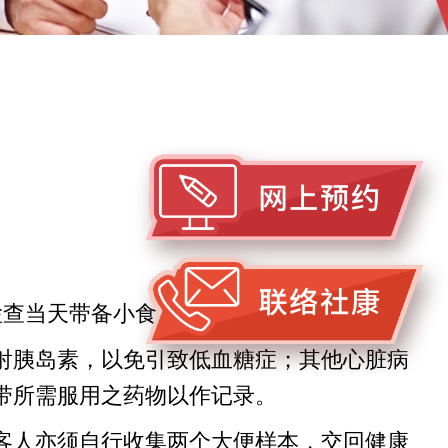
检查当天带备小食以备抽血后进食。
射胰岛素，以免引致低血糖症；其他心脏病
带所需服用之药物以作记录。
客人亦须自行收集两个大便样本，交回健康