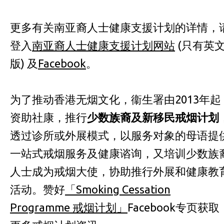
更多有关
南亚裔人士健康支援计划
的详情，
登入
南亚裔人士健康支援计划网站
(只有英
版) 及
Facebook
。
为了推动香港无烟文化，衞生署由2013年起
资助社康，推行
少数族裔及新移民戒烟计划
透过诊所或外展模式，以服务对象的母语提
一站式戒烟服务及健康谘询，又培训少数族
人士成为戒烟大使，协助推行外展和健康教
活动。赞好
「
Smoking Cessation
Programme 戒烟计划
」
Facebook专页
获取