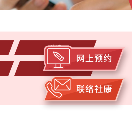
油塘
大埔