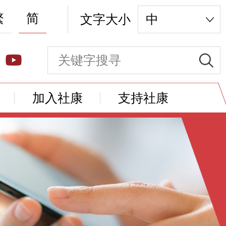
繁
简
文字大小
中
加入社康
支持社康