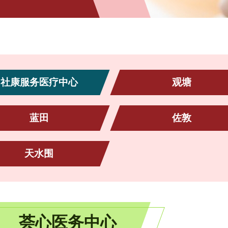
社康服务医疗中心
观塘
蓝田
佐敦
天水围
荟心医务中心