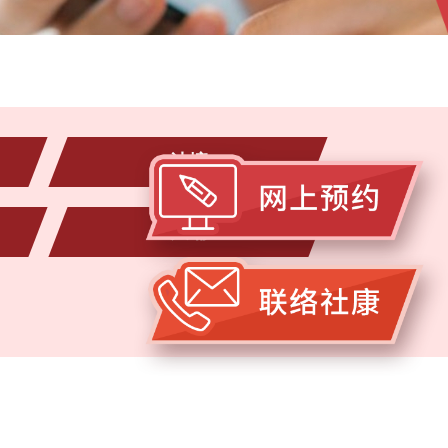
油塘
大埔