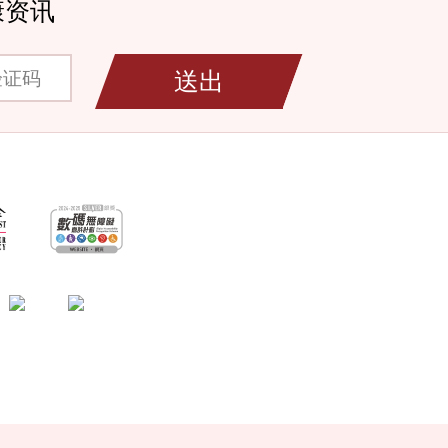
康资讯
码
送出