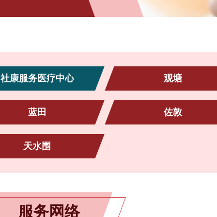
社康服务医疗中心
观塘
蓝田
佐敦
天水围
服务网络