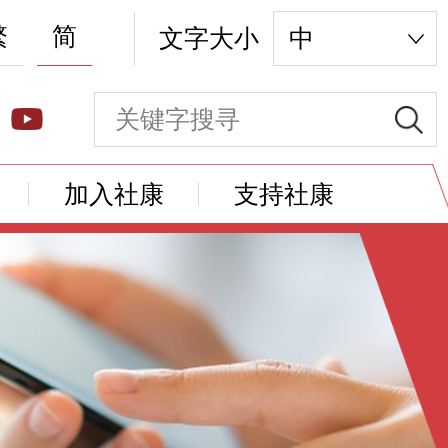
繁
简
文字大小
中
加入社康
支持社康