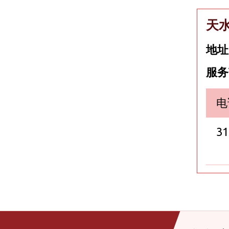
天
地址
服务
电
31