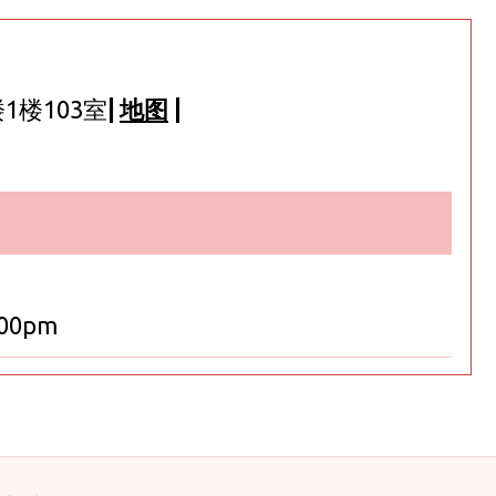
楼103室
|
地图
|
:00pm