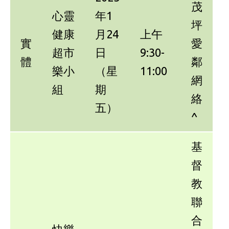
茂
心靈
年1
坪
健康
月24
上午
實
愛
超市
日
9:30-
體
鄰
樂小
（星
11:00
網
組
期
絡
五）
^
基
督
教
聯
合