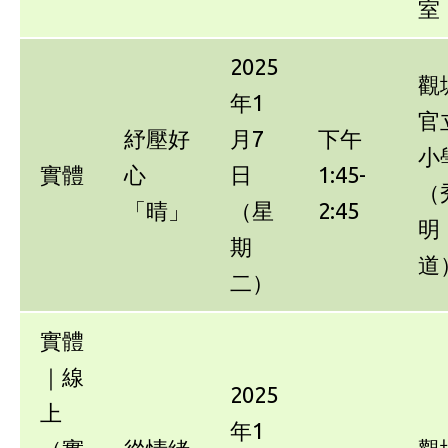
室
2025
觀
年1
官
紓壓好
月7
下午
小
實體
心
日
1:45-
（
「晴」
（星
2:45
明
期
道
二）
實體
｜線
2025
上
年1