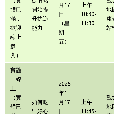
（實
從情緒
觀
月17
上午
體已
開始提
地
日
10:30-
滿，
升抗逆
康
（星
11:30
歡迎
能力
站
期
線上
五）
參
與）
實體
｜線
2025
上
年1
（實
觀
如何吃
月17
上午
體已
地
出好心
日
11:45-