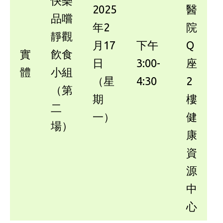
快樂
2025
醫
品嚐
年2
院
靜觀
月17
下午
Q
實
飮食
日
3:00-
座
體
小組
（星
4:30
2
（第
期
樓
二
一）
健
場）
康
資
源
中
心