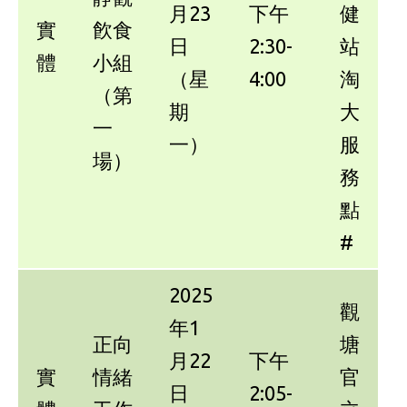
月23
下午
健
實
飮食
日
2:30-
站
體
小組
（星
4:00
淘
（第
期
大
一
一）
服
場）
務
點
#
2025
觀
年1
正向
塘
月22
下午
實
情緒
官
日
2:05-