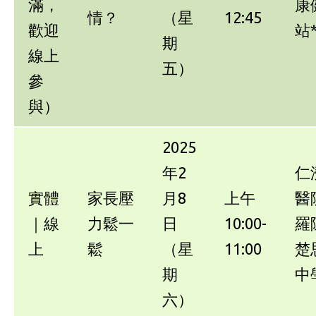
滿，
康
情？
（星
12:45
歡迎
站
期
線上
五）
參
與）
2025
年2
仁
實體
家長壓
月8
上午
醫
｜線
力鬆一
日
10:00-
羅
上
鬆
（星
11:00
楚
期
中
六）