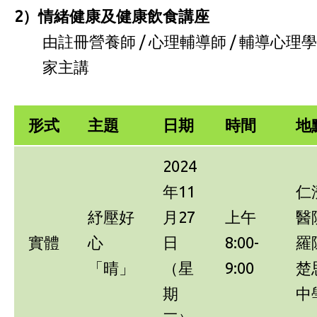
2
）情緒健康及健康飲食講座
由註冊營養師 / 心理輔導師 / 輔導心理學
家主講
形式
主題
日期
時間
地
2024
年11
仁
紓壓好
月27
上午
醫
實體
心
日
8:00-
羅
「晴」
（星
9:00
楚
期
中