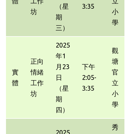
體
工作
立
（星
3:35
坊
小
期
學
三）
2025
觀
年1
正向
塘
月23
下午
實
情緒
官
日
2:05-
體
工作
立
（星
3:35
坊
小
期
學
四）
秀
2025