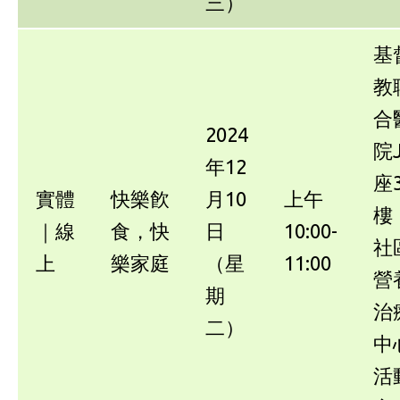
三）
基
教
合
2024
院
年12
座
實體
快樂飮
月10
上午
樓
｜線
食，快
日
10:00-
社
上
樂家庭
（星
11:00
營
期
治
二）
中
活