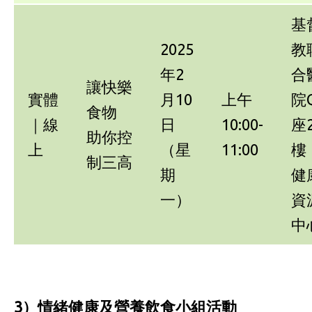
基
2025
教
年2
合
讓快樂
實體
月10
上午
院
食物
｜線
日
10:00-
座
助你控
上
（星
11:00
樓
制三高
期
健
一）
資
中
3）情緒健康及營養飲食小組活動