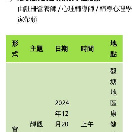
由註冊營養師 / 心理輔導師 / 輔導心理學
家帶領
形
地
主題
日期
時間
式
點
觀
塘
地
2024
區
年12
康
靜觀
月20
上午
健
實