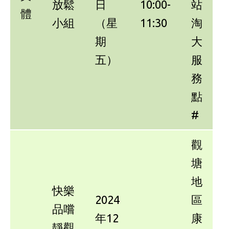
放鬆
日
10:00-
站
體
小組
（星
11:30
淘
期
大
五）
服
務
點
#
觀
塘
地
快樂
2024
區
品嚐
年12
康
靜觀