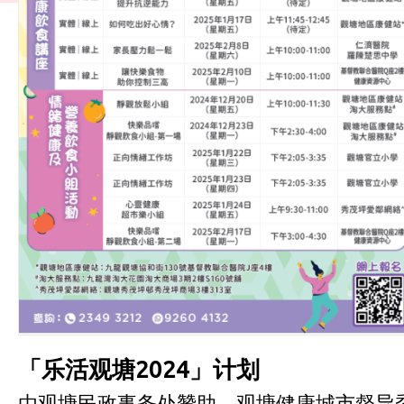
「乐活观塘
2024
」计划
由观塘民政事务处贊助、观塘健康城市督导