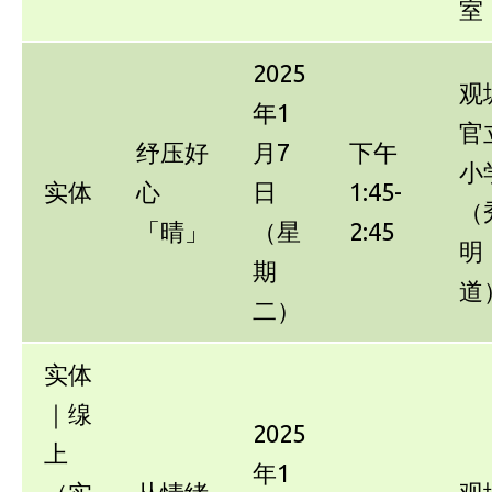
室
2025
观
年1
官
纾压好
月7
下午
小
实体
心
日
1:45-
（
「晴」
（星
2:45
明
期
道
二）
实体
｜缐
2025
上
年1