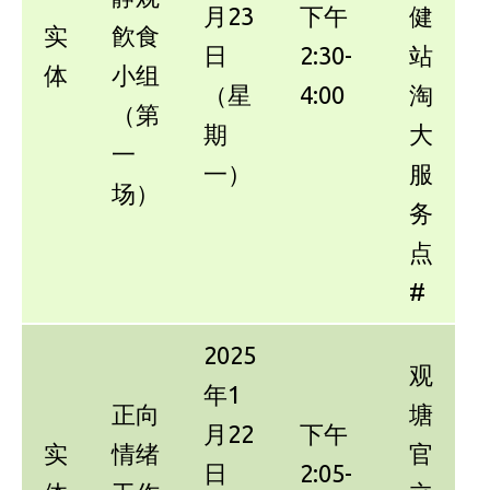
月23
下午
健
实
飮食
日
2:30-
站
体
小组
（星
4:00
淘
（第
期
大
一
一）
服
场）
务
点
#
2025
观
年1
正向
塘
月22
下午
实
情绪
官
日
2:05-