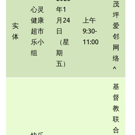
茂
心灵
年1
坪
健康
月24
上午
实
爱
超市
日
9:30-
体
邻
乐小
（星
11:00
网
组
期
络
五）
^
基
督
教
联
合