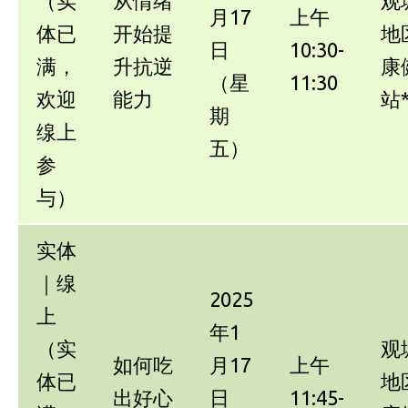
（实
从情绪
观
月17
上午
体已
开始提
地
日
10:30-
满，
升抗逆
康
（星
11:30
欢迎
能力
站
期
缐上
五）
参
与）
实体
｜缐
2025
上
年1
（实
观
如何吃
月17
上午
体已
地
出好心
日
11:45-