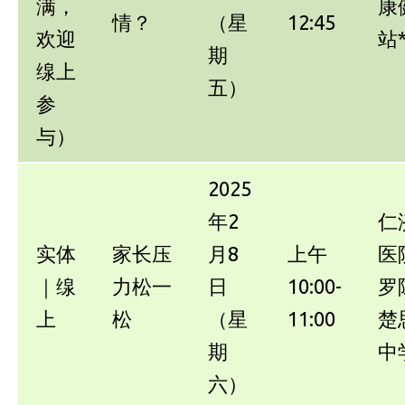
满，
康
情？
（星
12:45
欢迎
站
期
缐上
五）
参
与）
2025
年2
仁
实体
家长压
月8
上午
医
｜缐
力松一
日
10:00-
罗
上
松
（星
11:00
楚
期
中
六）