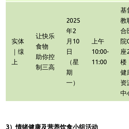
基
2025
教
年2
合
让快乐
实体
月10
上午
院
食物
｜缐
日
10:00-
座
助你控
上
（星
11:00
楼
制三高
期
健
一）
资
中
3）情绪健康及营养饮食小组活动