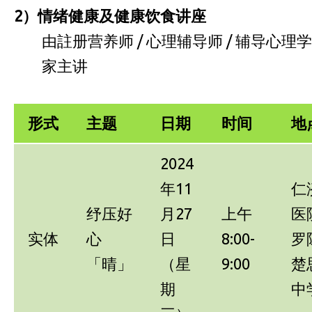
2
）情绪健康及健康饮食讲座
由註册营养师 / 心理辅导师 / 辅导心理学
家主讲
形式
主题
日期
时间
地
2024
年11
仁
纾压好
月27
上午
医
实体
心
日
8:00-
罗
「晴」
（星
9:00
楚
期
中