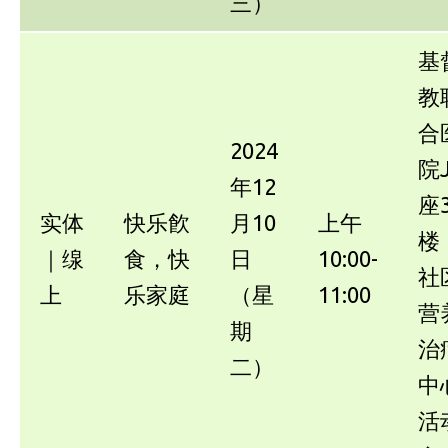
三）
基
教
合
2024
院
年12
座
实体
快乐飮
月10
上午
楼
｜缐
食，快
日
10:00-
社
上
乐家庭
（星
11:00
营
期
治
二）
中
活