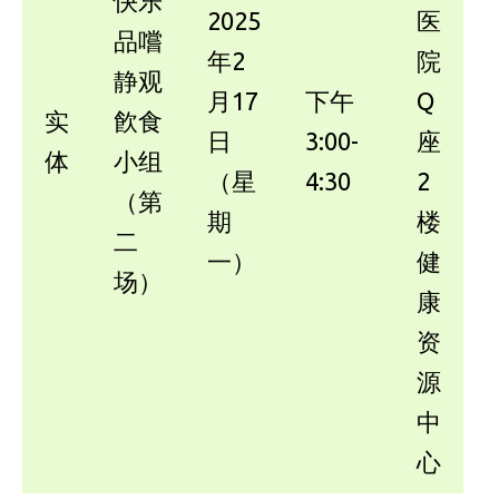
快乐
2025
医
品嚐
年2
院
静观
月17
下午
Q
实
飮食
日
3:00-
座
体
小组
（星
4:30
2
（第
期
楼
二
一）
健
场）
康
资
源
中
心