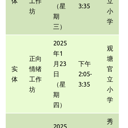
体
工作
立
（星
3:35
坊
小
期
学
三）
2025
观
年1
正向
塘
月23
下午
实
情绪
官
日
2:05-
体
工作
立
（星
3:35
坊
小
期
学
四）
秀
2025