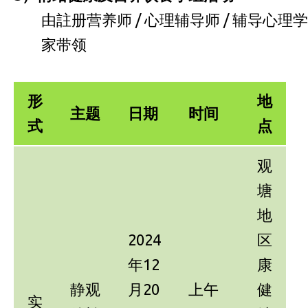
由註册营养师 / 心理辅导师 / 辅导心理学
家带领
形
地
主题
日期
时间
式
点
观
塘
地
2024
区
年12
康
静观
月20
上午
健
实