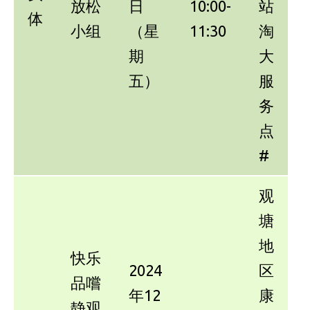
放松
日
10:00-
站
体
小组
（星
11:30
淘
期
大
五）
服
务
点
#
观
塘
地
快乐
2024
区
品嚐
年12
康
静观