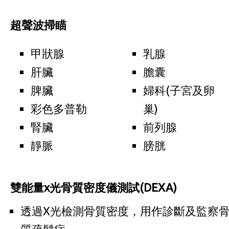
超聲波掃瞄
甲狀腺
乳腺
肝臟
膽囊
脾臟
婦科(子宮及卵
彩色多普勒
巢)
腎臟
前列腺
靜脈
膀胱
雙能量x光骨質密度儀測試(DEXA)
透過X光檢測骨質密度，用作診斷及監察