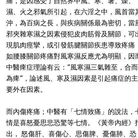
痛，是因感受了自然界中風、寒、暑、燥、
濕、火之邪氣所引起，在六淫之中，風首當
沖，為百病之長，與疾病關係最為密切，當
邪夾雜寒濕之因素侵犯皮肉筋骨及關節，可
現肌肉痙攣，或引發筋腱關節疾患導致疼痛
如腰膝關節疼痛對風寒濕反應尤為明顯，因
中醫痺症理論有云：“風寒濕三氣雜至，合而
為痺“，論述風、寒及濕因素是引起痛症的主
要外在因素。
而內傷疼痛；中醫有「七情致痛」的說法，
情是喜怒憂思悲恐驚等七情。《黃帝內經》
出， 怒傷肝、喜傷心、思傷脾、憂傷肺、恐