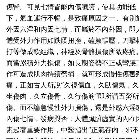
傷腎。可見七情皆能內傷臟腑，使其功能低
下，氣血運行不暢，是致痛原因之一。有別
外因六淫和內因七情，而屬於不內外因，即
體受外力作用如跌蹼扭挫，磕擦輾壓，刀擊
打等做成軟組織，神經及骨骼損傷所致疼痛
而當累積外力損傷，如長期姿勢不正或彎腰
作可造成肌肉持續勞損，就可形成慢性傷害
痛，正如古人所說“久視傷血，久臥傷氣，久
坐傷肉，久立傷骨，久行傷筋“即所謂五勞所
傷。而不論急慢性外力損傷，還是外感六淫
內傷七情，發病與否；人體臟腑虛實的內在
素起著重要作用，中醫指出“正氣存內，邪不