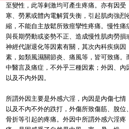
至變性，此等剌激均可產生疼痛。亦有因受
寒、勞累或體內電解質失衡，引起肌肉強烈
縮，不能自主放鬆所致痙攣性疼痛。慢性痛
與長期勞動或姿勢不正、造成慢性肌肉勞損
神經代謝退化等因素有關，其次內科疾病因
素，如類風濕關節炎、痛風等，皆可致痛。
中醫言及痛症，不外乎三種因素；外因、內
以及不內外因。
所謂外因主要是外感六淫，內因是內傷七情
以及不內不外的跌打，外傷所致傷筋、脫位
骨折等引起的疼痛。外因中所謂外感六淫疼