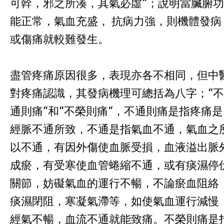
可幹，邪之所湊，其氣必虛“；說明當臟腑功
能正常，氣血充盛， 抗病力強，則機體發病
或傷痛就較難發生。
盡管疼痛原因很多，表現亦各不相同，但中
對疼痛認識，其發病機理可總括為八字；“不
通則痛“和“不榮則痛“，不通則痛是指疼痛是
經脈不通所致，不通是指氣血不通，氣血之
以不通，有因外傷使血脈受損，血液溢出脈
成瘀，有受寒使血管蜷縮不通，或有痰濕停
關節，妨礙氣血的運行不暢，不論瘀血阻絡
痰濕閉阻，寒凝氣滯等，如使氣血運行減慢
經氣不暢，血流不通就能致痛。不榮則痛是