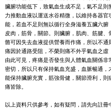
臟腑功能低下，致氣血生成不足，氣不足則
力推動血液以運送水谷精微，以維持各器官
能，若血不足則無以循行全身滋養五臟六腑
皮肉，筋骨，關節。則臟腑，肌肉、筋腱、
骼可因失去血液提供營養而作痛，所以不通
痛因於通路受阻，不榮則痛不外乎氣血之虛
由此可見，疼痛是否發生與人體氣血關係非
密切，所以只有保持氣血充盛，血脈暢通，
能保持臟腑充實，筋強骨健，關節滑利，則
痛皆除。
以上資料只供參考，如有疑問，請先向註冊