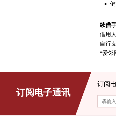
健
续借
借用
自行
*爱
订阅
订阅电子通讯
请输入你的电