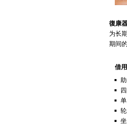
復康
为长
期间
借
助
四
单
轮
坐