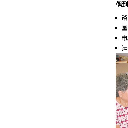
偶
谘
量
电
运