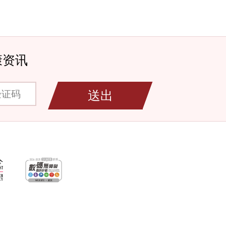
康资讯
码
送出