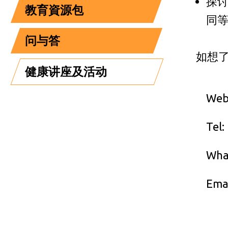
探
教育資源包
同
问与答
如想
健康讲座及活动
Webs
Tel:
Wha
Emai