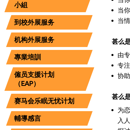
小組
当
当
到校外展服务
机构外展服务
甚么
由
專業培訓
专
僱员支援计划
协
（EAP）
甚么
赛马会乐眠无忧计划
为
輔導感言
入