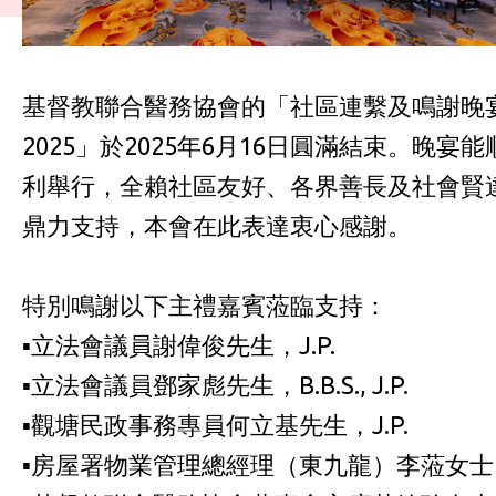
基督教聯合醫務協會的「社區連繫及鳴謝晚
2025」於2025年6月16日圓滿結束。晚宴能
利舉行，全賴社區友好、各界善長及社會賢
鼎力支持，本會在此表達衷心感謝。
特別鳴謝以下主禮嘉賓蒞臨支持：
▪️立法會議員謝偉俊先生，J.P.
▪️立法會議員鄧家彪先生，B.B.S., J.P.
▪️觀塘民政事務專員何立基先生，J.P.
▪️房屋署物業管理總經理（東九龍）李蒞女