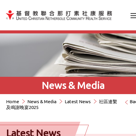
Jump to Content（按輸入鍵
News & Media
Home
News & Media
Latest News
社區連繫
Ba
及鳴謝晚宴2025
Latest News