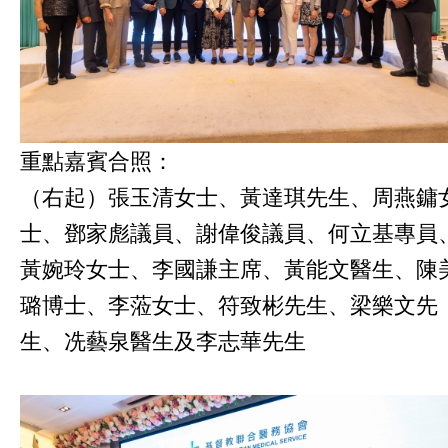
重點嘉賓合照：
（右起）張玉清女士、黃達琪先生、周燕鏞
士、鄧家彪議員、謝偉俊議員、何立基專員
黃婉玲女士、李國謙主席、黃能文醫生、陳
璐博士、李蒞女士、符致彬先生、梁樂文先
生、冼藝泉醫生及李志華先生