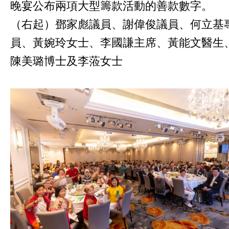
晚宴公布兩項大型籌款活動的善款數字。
（右起）鄧家彪議員、謝偉俊議員、何立基
員、黃婉玲女士、李國謙主席、黃能文醫生
陳美璐博士及李蒞女士