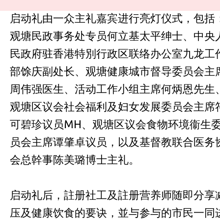
启动礼由一众主礼嘉宾进行亮灯仪式，包括
观塘民政事务处专员何立基太平绅士、中央
民政府驻香港特別行政区联络办公室九龙工
部馀庆副处长、观塘健康城市督导委员会主
周伟强医生、活动工作小组主席何炳恩先生
观塘区议会社会福利及妇女发展委员会主席
可碧珍议员MH、观塘区议会食物环境衞生
员会主席谭肇卓议员，以及基督教联合医务
会总幹事陈美璐博士主礼。
启动礼后，註册社工及註册营养师随即分享
压及健康饮食的要诀，並与参与的市民一同