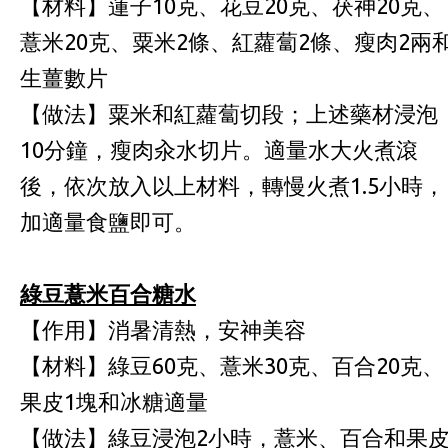
【材料】蓮子10克、花豆20克、茯神20克、
薏米20克、粟米2條、紅蘿蔔2條、瘦肉2兩
生薑數片
【做法】粟米和紅蘿蔔切段；上述藥材浸泡
10分鐘，瘦肉汆水切片。適量水大火煮滾
後，依次放入以上材料，轉慢火煮1.5小時，
加適量食鹽即可。
綠豆薏米百合糖水
【作用】消暑清熱，安神美容
【材料】綠豆60克、薏米30克、百合20克、
果皮1塊和冰糖適量
【做法】綠豆浸泡2小時，薏米、百合和果