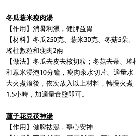
冬瓜薏米瘦肉湯
【作用】消暑利濕，健脾益胃
【材料】冬瓜250克、薏米30克、冬菇5朵、
瑤柱數粒和瘦肉2兩
【做法】冬瓜去皮去核切粒；冬菇去蒂、瑤
和薏米浸泡10分鐘，瘦肉汆水切片。適量水
大火煮滾後，依次放入以上材料，轉慢火煮
1.5小時，加適量食鹽即可。
蓮子花豆茯神湯
【作用】健脾祛濕，寧心安神