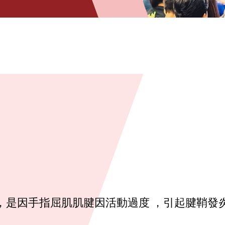
，是因手指屈肌肌腱因活動過度 ，引起腱鞘發