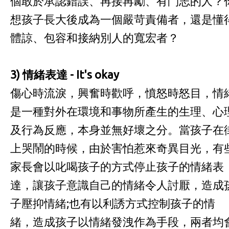
個敢於承認錯誤、再接再勵、有鬥志的人？
想孩子長大後成為一個嚴苛責備者，還是懂
體諒、包容和接納別人的寬宏者？
3)
情緒表達
- It's okay
傷心時流淚，興奮時歡呼，憤怒時怒目，情
是一種對外在環境和事物所產生的生理、心
及行為反應，本身並無好壞之分。當孩子在
上哭鬧的時候，由於害怕惹來奇異目光，有
家長會以叱喝孩子的方式停止孩子的情緒表
達，讓孩子意識自己的情緒令人討厭，造成
子壓抑情緒;也有以利誘方式控制孩子的情
緒，造成孩子以情緒發洩作為手段，兩者均