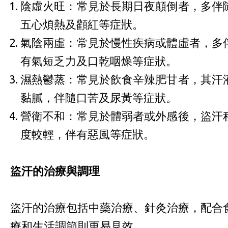
陰虛火旺：常見於長期日夜顛倒者，多伴
五心煩熱及顴紅等症狀。
氣陰兩虛：常見於慢性疾病或體虛者，多
有氣短乏力及口乾咽燥等症狀。
濕熱鬱蒸：常見於飲食辛辣肥甘者，其汗
黏膩，伴隨口苦及尿黃等症狀。
營衛不和：常見於體弱者或外感後，盜汗
度較輕，伴有惡風等症狀。
盜汗的治療與調理
盜汗的治療包括中藥治療、針灸治療，配合
療和生活調節則更易見效。