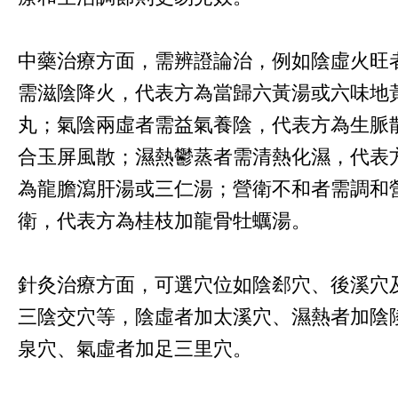
中藥治療方面，需辨證論治，例如陰虛火旺
需滋陰降火，代表方為當歸六黃湯或六味地
丸；氣陰兩虛者需益氣養陰，代表方為生脈
合玉屏風散；濕熱鬱蒸者需清熱化濕，代表
為龍膽瀉肝湯或三仁湯；營衛不和者需調和
衛，代表方為桂枝加龍骨牡蠣湯。
針灸治療方面，可選穴位如陰郄穴、後溪穴
三陰交穴等，陰虛者加太溪穴、濕熱者加陰
泉穴、氣虛者加足三里穴。