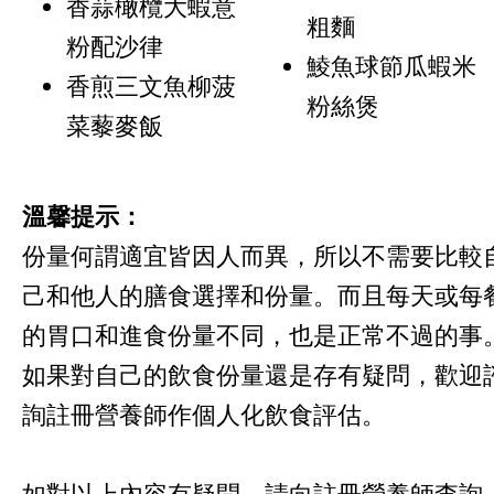
香蒜橄欖大蝦意
粗麵
粉配沙律
鯪魚球節瓜蝦米
香煎三文魚柳菠
粉絲煲
菜藜麥飯
溫馨提示：
份量何謂適宜皆因人而異，所以不需要比較
己和他人的膳食選擇和份量。而且每天或每
的胃口和進食份量不同，也是正常不過的事
如果對自己的飲食份量還是存有疑問，歡迎
詢註冊營養師作個人化飲食評估。
如對以上內容有疑問，請向註冊營養師查詢