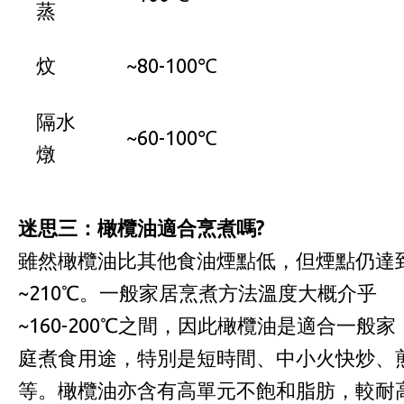
蒸
炆
~80-100℃
隔水
~60-100℃
燉
迷思三：橄欖油適合烹煮嗎?
雖然橄欖油比其他食油煙點低，但煙點仍達
~210℃。一般家居烹煮方法溫度大概介乎
~160-200℃之間，因此橄欖油是適合一般家
庭煮食用途，特別是短時間、中小火快炒、
等。橄欖油亦含有高單元不飽和脂肪，較耐