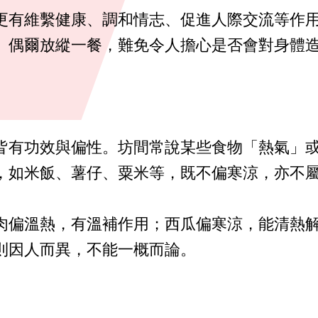
更有維繫健康、調和情志、促進人際交流等作
。偶爾放縱一餐，難免令人擔心是否會對身體
皆有功效與偏性。坊間常說某些食物「熱氣」
，如米飯、薯仔、粟米等，既不偏寒涼，亦不
肉偏溫熱，有溫補作用；西瓜偏寒涼，能清熱
則因人而異，不能一概而論。