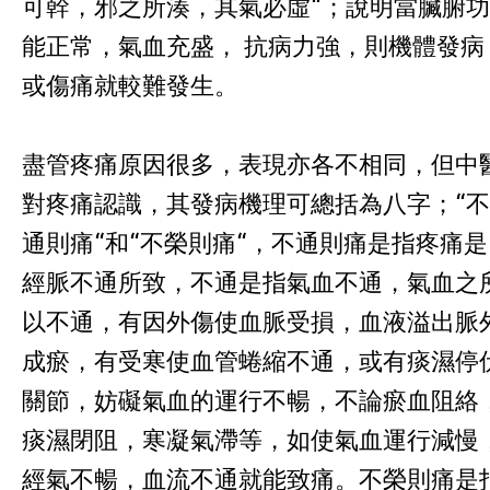
可幹，邪之所湊，其氣必虛“；說明當臟腑功
能正常，氣血充盛， 抗病力強，則機體發病
或傷痛就較難發生。
盡管疼痛原因很多，表現亦各不相同，但中
對疼痛認識，其發病機理可總括為八字；“不
通則痛“和“不榮則痛“，不通則痛是指疼痛是
經脈不通所致，不通是指氣血不通，氣血之
以不通，有因外傷使血脈受損，血液溢出脈
成瘀，有受寒使血管蜷縮不通，或有痰濕停
關節，妨礙氣血的運行不暢，不論瘀血阻絡
痰濕閉阻，寒凝氣滯等，如使氣血運行減慢
經氣不暢，血流不通就能致痛。不榮則痛是