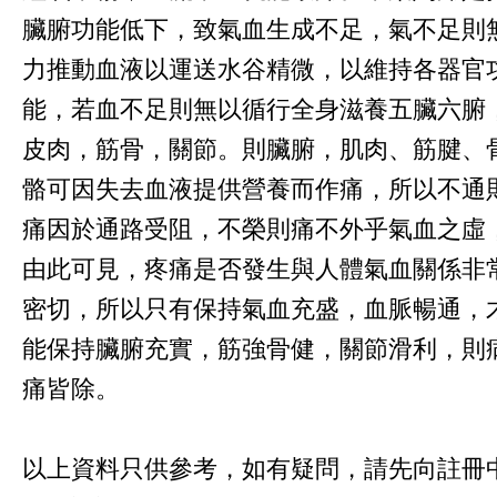
臟腑功能低下，致氣血生成不足，氣不足則
力推動血液以運送水谷精微，以維持各器官
能，若血不足則無以循行全身滋養五臟六腑
皮肉，筋骨，關節。則臟腑，肌肉、筋腱、
骼可因失去血液提供營養而作痛，所以不通
痛因於通路受阻，不榮則痛不外乎氣血之虛
由此可見，疼痛是否發生與人體氣血關係非
密切，所以只有保持氣血充盛，血脈暢通，
能保持臟腑充實，筋強骨健，關節滑利，則
痛皆除。
以上資料只供參考，如有疑問，請先向註冊