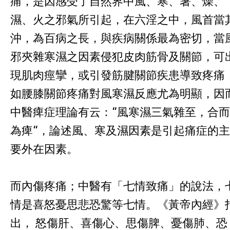
痛，是因感受了自然界中風、寒、暑、燥、
濕、火之邪氣所引起，在六淫之中，風首當
沖，為百病之長，與疾病關係最為密切，當
邪夾雜寒濕之因素侵犯皮肉筋骨及關節，可
現肌肉痙攣，或引發筋腱關節疾患導致疼痛
如腰膝關節疼痛對風寒濕反應尤為明顯，因
中醫痺症理論有云：“風寒濕三氣雜至，合而
為痺“，論述風、寒及濕因素是引起痛症的主
要外在因素。
而內傷疼痛；中醫有「七情致痛」的說法，
情是喜怒憂思悲恐驚等七情。《黃帝內經》
出， 怒傷肝、喜傷心、思傷脾、憂傷肺、恐