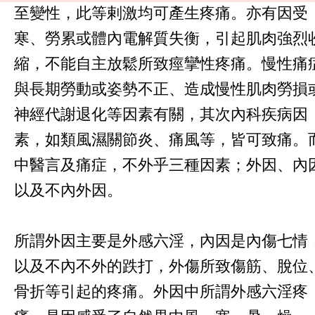
至變性，此等剌激均可產生疼痛。亦有因受
寒、勞累或體內電解質失衡，引起肌肉強烈
縮，不能自主放鬆所致痙攣性疼痛。慢性痛
與長期勞動或姿勢不正、造成慢性肌肉勞損
神經代謝退化等因素有關，其次內科疾病因
素，如類風濕關節炎、痛風等，皆可致痛。
中醫言及痛症，不外乎三種因素；外因、內
以及不內外因。
所謂外因主要是外感六淫，內因是內傷七情
以及不內不外的跌打，外傷所致傷筋、脫位
骨折等引起的疼痛。外因中所謂外感六淫疼