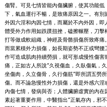
傷腎。可見七情皆能內傷臟腑，使其功能低
下，氣血運行不暢，是致痛原因之一。有別
外因六淫和內因七情，而屬於不內外因，即
體受外力作用如跌蹼扭挫，磕擦輾壓，刀擊
打等做成軟組織，神經及骨骼損傷所致疼痛
而當累積外力損傷，如長期姿勢不正或彎腰
作可造成肌肉持續勞損，就可形成慢性傷害
痛，正如古人所說“久視傷血，久臥傷氣，久
坐傷肉，久立傷骨，久行傷筋“即所謂五勞所
傷。而不論急慢性外力損傷，還是外感六淫
內傷七情，發病與否；人體臟腑虛實的內在
素起著重要作用，中醫指出“正氣存內，邪不