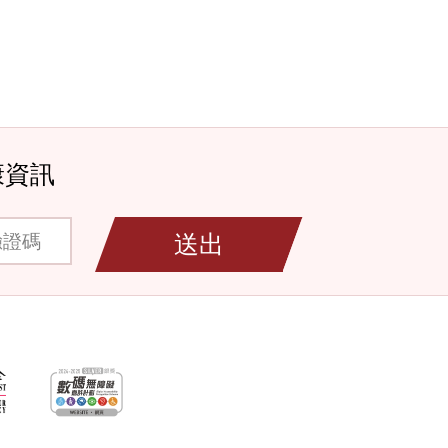
康資訊
碼
送出