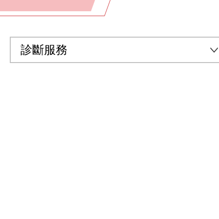
診斷服務
全部
預防醫學及醫療服務
中醫及中醫專科服務
社區營養服務
情緒健康輔導服務