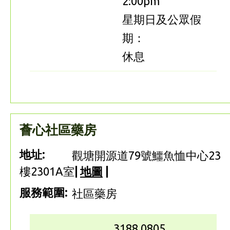
2:00pm
星期日及公眾假
期：
休息
薈心社區藥房
地址:
觀塘開源道79號鱷魚恤中心23
樓2301A室
|
地圖
|
服務範圍:
社區藥房
3188 0805