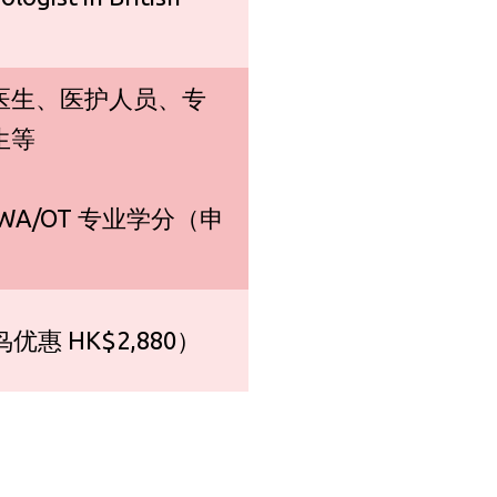
医生、医护人员、专
生等
WA/OT 专业学分（申
优惠 HK$2,880）