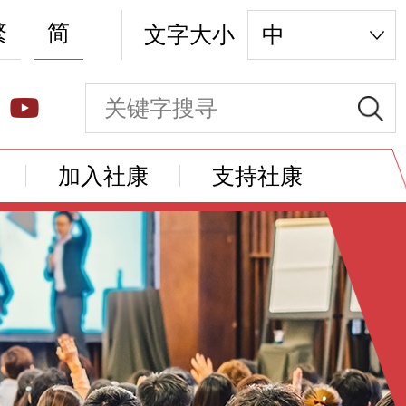
繁
简
文字大小
中
加入社康
支持社康