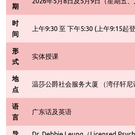
2026年5月8日及5月9日（星期五
期
时
上午9:30 至 下午5:30 (上午9:15起
间
形
实体授课
式
地
温莎公爵社会服务大厦 （湾仔轩尼
点
语
广东话及英语
言
导
Dr. Debbie Leung（Licensed Psychol