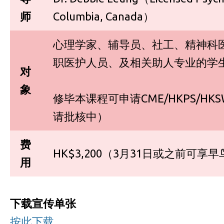
师
Columbia, Canada）
心理学家、辅导员、社工、精神科
职医护人员、及相关助人专业的学
对
象
修毕本课程可申请CME/HKPS/HKS
请批核中）
费
HK$3,200（3月31日或之前可享早鸟
用
下载宣传单张
按此下载