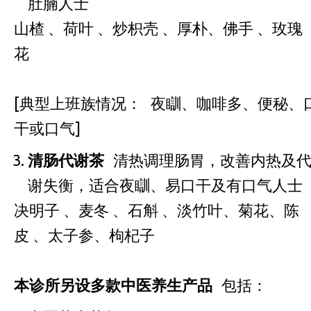
肚腩人士
山楂 、荷叶 、炒枳壳 、厚朴、佛手 、玫瑰
花
[典型上班族情况： 夜瞓、咖啡多、便秘、
干或口气]
清肠代谢茶
清热调理肠胃，改善内热及
谢失衡，适合夜瞓、易口干及有口气人士
决明子 、麦冬 、石斛 、淡竹叶、菊花、陈
皮 、太子参、枸杞子
本诊所另设多款中医养生产品
包括：