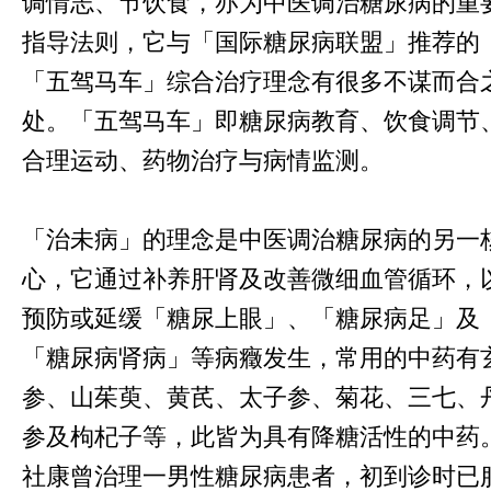
调情志、节饮食，亦为中医调治糖尿病的重
指导法则，它与「国际糖尿病联盟」推荐的
「五驾马车」综合治疗理念有很多不谋而合
处。「五驾马车」即糖尿病教育、饮食调节
合理运动、药物治疗与病情监测。
「治未病」的理念是中医调治糖尿病的另一
心，它通过补养肝肾及改善微细血管循环，
预防或延缓「糖尿上眼」、「糖尿病足」及
「糖尿病肾病」等病癥发生，常用的中药有
参、山茱萸、黄芪、太子参、菊花、三七、
参及枸杞子等，此皆为具有降糖活性的中药
社康曾治理一男性糖尿病患者，初到诊时已