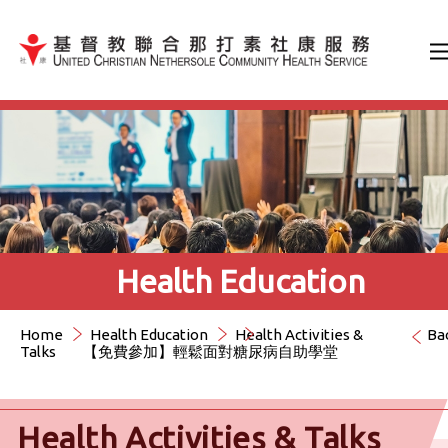
Jump to Content（按輸入鍵
Health Education
Home
Health Education
Health Activities &
Ba
Talks
【免費參加】輕鬆面對糖尿病自助學堂
Health Activities & Talks