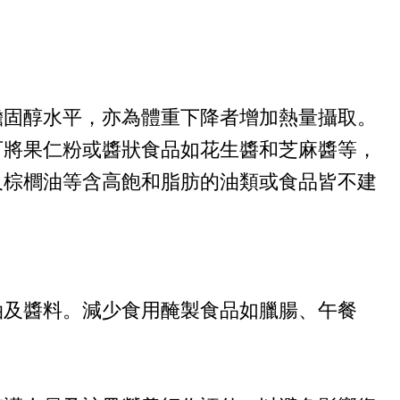
膽固醇水平，亦為體重下降者增加熱量攝取。
可將果仁粉或醬狀食品如花生醬和芝麻醬等，
及棕櫚油等含高飽和脂肪的油類或食品皆不建
油及醬料。減少食用醃製食品如臘腸、午餐