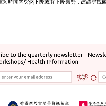
重短時間內突然下降或有下降趨勢，建議尋找
。
ibe to the quarterly newsletter - Newsle
orkshops/ Health Information
 your email address
Code