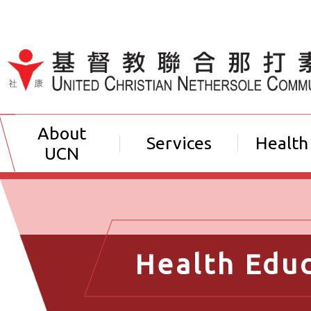
Jump to Content（按輸入鍵
About
Services
Health
UCN
Health Edu