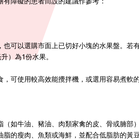
膳有障礙的患者而設的建議作參考：
，也可以選購市面上已切好小塊的水果盤。若
毫升）為1份水果。
食，可使用較高效能攪拌機，或選用容易煮軟
脂（如牛油、豬油、肉類家禽的皮、骨或腩部
油脂的瘦肉、魚類或海鮮，並配合低脂肪的黃