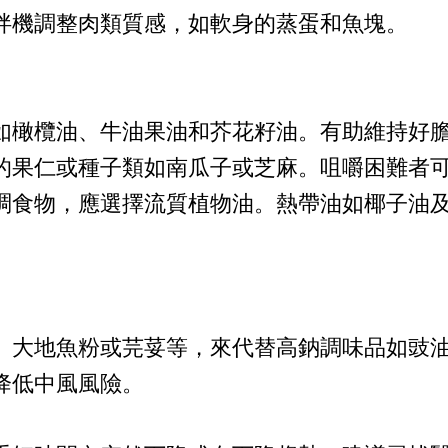
拌機調整肉類質感，如軟身的蒸蛋和魚塊。
如橄欖油、牛油果油和芥花籽油。有助維持好
的果仁或種子類如南瓜子或芝麻。咀嚼困難者
稠食物，應選擇流質植物油。熱帶油如椰子油
、大地魚粉或芫荽等，來代替高鈉調味品如豉
降低中風風險。