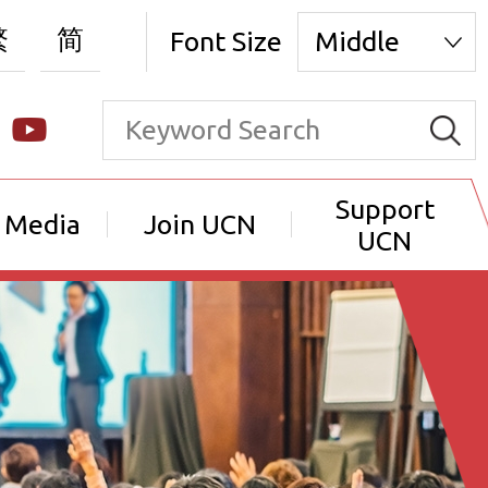
繁
简
Font Size
Middle
Support
 Media
Join UCN
UCN