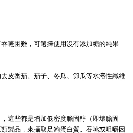
有吞嚥困難，可選擇使用沒有添加糖的純果
的去皮番茄、茄子、冬瓜、節瓜等水溶性纖維
），這些都是增加低密度膽固醇（即壞膽固
豆類製品，來攝取足夠蛋白質。吞嚥或咀嚼困