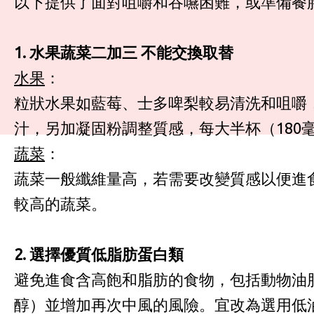
以下提供了面對咀嚼和吞嚥困難，或準備餐
1. 水果蔬菜二加三 不能交換取替
水果
：
粒狀水果如藍莓、士多啤梨較易清洗和咀嚼
汁，另加凝固粉調整質感，每大半杯（180
蔬菜
：
蔬菜一般纖維量高，若需要改變質感以便進
較高的蔬菜。
2. 選擇優質低脂肪蛋白類
避免進食含高飽和脂肪的食物，包括動物油
醇）並增加再次中風的風險。宜改為選用低