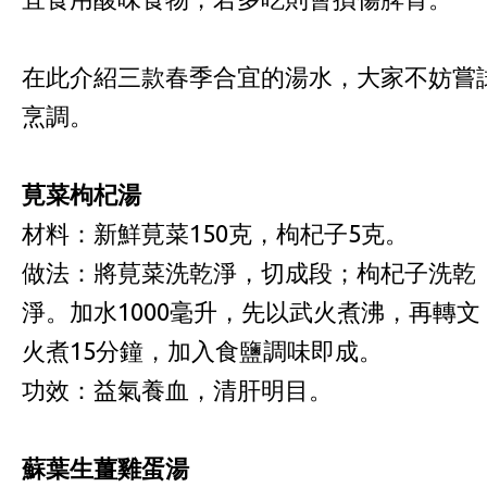
在此介紹三款春季合宜的湯水，大家不妨嘗
烹調。
莧菜枸杞湯
材料：新鮮莧菜150克，枸杞子5克。
做法：將莧菜洗乾淨，切成段；枸杞子洗乾
淨。加水1000毫升，先以武火煮沸，再轉文
火煮15分鐘，加入食鹽調味即成。
功效：益氣養血，清肝明目。
蘇葉生薑雞蛋湯