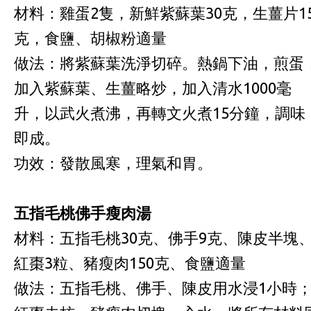
材料：雞蛋2隻，新鮮紫蘇葉30克，生薑片1
克，食鹽、胡椒粉適量
做法：將紫蘇葉洗淨切碎。熱鍋下油，煎蛋
加入紫蘇葉、生薑略炒，加入清水1000毫
升，以武火煮沸，再轉文火煮15分鐘，調味
即成。
功效：發散風寒，理氣和胃。
五指毛桃佛手瘦肉湯
材料：五指毛桃30克、佛手9克、陳皮半塊
紅棗3粒、豬瘦肉150克、食鹽適量
做法：五指毛桃、佛手、陳皮用水浸1小時