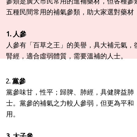
參類是廣大市民常用的進補藥材，但各種參
五種民間常用的補氣參類，助大家選對藥材
1. 人參
人參有「百草之王」的美譽，具大補元氣，
腎經，適合虛弱體質，需要溫補的人士。
黨參
黨參味甘，性平；歸脾、肺經，具健脾益肺
士。黨參的補氣之力較人參弱，但更為平和
用。
3. 太子參