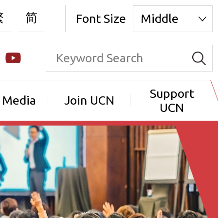
繁
简
Font Size
Middle
Support
 Media
Join UCN
UCN