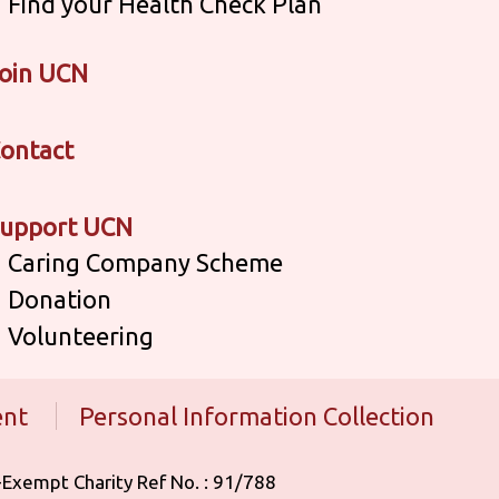
Find your Health Check Plan
oin UCN
ontact
upport UCN
Caring Company Scheme
Donation
Volunteering
ent
Personal Information Collection
 Tax-Exempt Charity Ref No. : 91/788