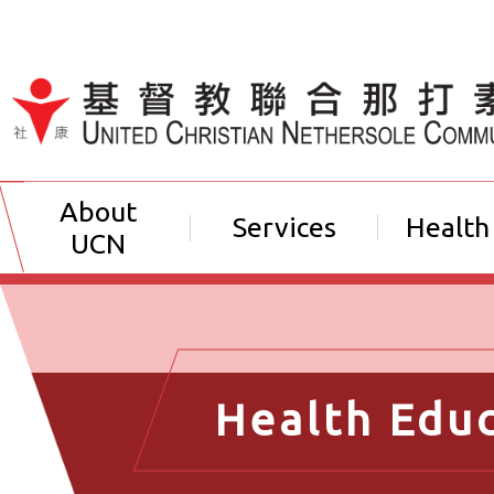
Jump to Content（按輸入鍵
About
Services
Health
UCN
Health Edu