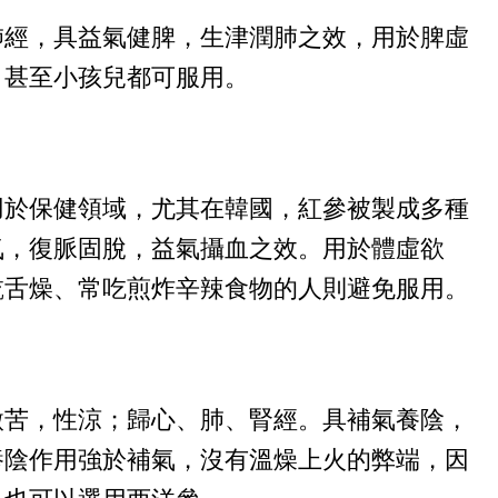
肺經，具益氣健脾，生津潤肺之效，用於脾虛
，甚至小孩兒都可服用。
用於保健領域，尤其在韓國，紅參被製成多種
氣，復脈固脫，益氣攝血之效。用於體虛欲
乾舌燥、常吃煎炸
辛辣食物
的人則避免服用。
微苦，性涼；歸心、肺、腎經。具補氣養陰，
養陰作用強於補氣，沒有溫燥上火的弊端，因