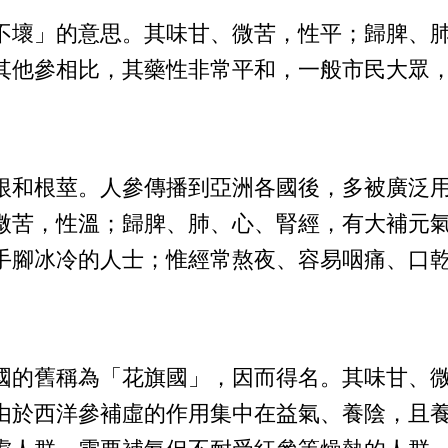
不壞」的意思。其味甘、微苦，性平；歸脾、
其他參相比，其藥性非常平和，一般市民大眾
根和根莖。人參傳播到亞洲各國後，多被廣泛
微苦，性溫；歸脾、肺、心、腎經，有大補元
手腳冰冷的人士；惟經常熬夜、容易咽痛、口
國的舊稱為「花旗國」，因而得名。其味甘、
由於西洋參補虛的作用集中在益氣、養陰，且