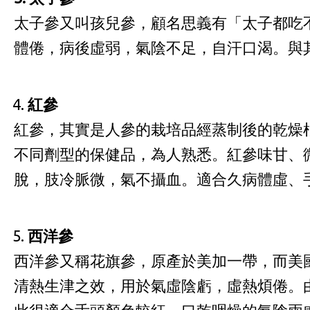
太子參又叫孩兒參，顧名思義有「太子都吃
體倦，病後虛弱，氣陰不足，自汗口渴。與
紅參
紅參，其實是人參的栽培品經蒸制後的乾燥
不同劑型的保健品，為人熟悉。紅參味甘、
脫，肢冷脈微，氣不攝血。適合久病體虛、
西洋參
西洋參又稱花旗參，原產於美加一帶，而美
清熱生津之效，用於氣虛陰虧，虛熱煩倦。