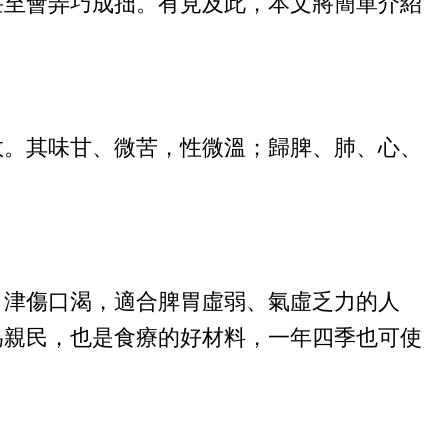
甚至會弄巧成拙。有見及此，本文將簡單介紹
。
效。其味甘、微苦，性微溫；歸脾、肺、心、
，津傷口渴，適合脾胃虛弱、氣虛乏力的人
為親民，也是食療的好材料，一年四季也可使