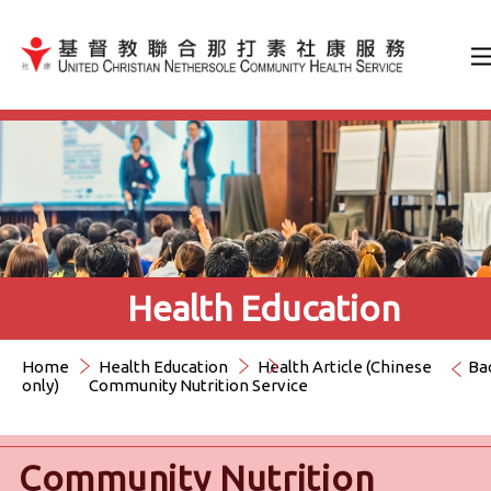
Jump to Content（按輸入鍵
Health Education
Home
Health Education
Health Article (Chinese
Ba
only)
Community Nutrition Service
Community Nutrition