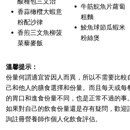
酸種包三文治
牛筋鯇魚片蘿蔔
香蒜橄欖大蝦意
粗麵
粉配沙律
鯪魚球節瓜蝦米
香煎三文魚柳菠
粉絲煲
菜藜麥飯
溫馨提示：
份量何謂適宜皆因人而異，所以不需要比較
己和他人的膳食選擇和份量。而且每天或每
的胃口和進食份量不同，也是正常不過的事
如果對自己的飲食份量還是存有疑問，歡迎
詢註冊營養師作個人化飲食評估。