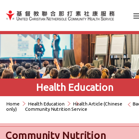
Jump to Content（按輸入鍵
Health Education
Home
Health Education
Health Article (Chinese
Ba
only)
Community Nutrition Service
Community Nutrition