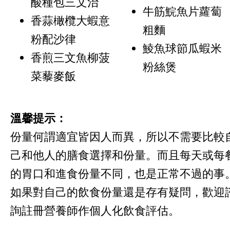
酸種包三文治
牛筋鯇魚片蘿蔔
香蒜橄欖大蝦意
粗麵
粉配沙律
鯪魚球節瓜蝦米
香煎三文魚柳菠
粉絲煲
菜藜麥飯
溫馨提示：
份量何謂適宜皆因人而異，所以不需要比較
己和他人的膳食選擇和份量。而且每天或每
的胃口和進食份量不同，也是正常不過的事
如果對自己的飲食份量還是存有疑問，歡迎
詢註冊營養師作個人化飲食評估。