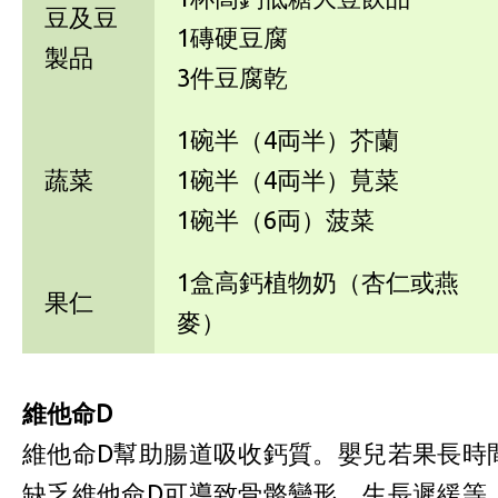
豆及豆
1磚硬豆腐
製品
3件豆腐乾
1碗半（4両半）芥蘭
蔬菜
1碗半（4両半）莧菜
1碗半（6両）菠菜
1盒高鈣植物奶（杏仁或燕
果仁
麥）
維他命D
維他命D幫助腸道吸收鈣質。嬰兒若果長時
缺乏維他命D可導致骨骼變形、生長遲緩等