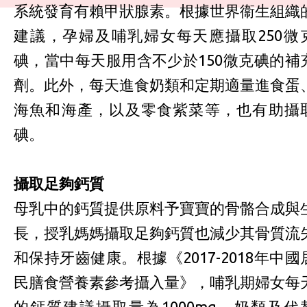
系統發育有賴甲狀腺素。根據世界衞生組織
建議，孕婦及哺乳婦女每天應攝取250微
碘，當中每天服用含不少於150微克碘的補
劑。此外，每天進食奶類和定期適量進食蛋
海魚和海產，以及零食紫菜等，也有助攝
碘。
攝取足夠鈣質
母乳中的鈣質提供原料予寶寶的骨骼合成與
長，授乳媽媽攝取足夠鈣質也減少其骨質流
和保持牙齒健康。根據《2017-2018年中國
民膳食營養素參考攝入量》，哺乳期婦女每
的鈣質建議攝取量為1000mg。奶類及代