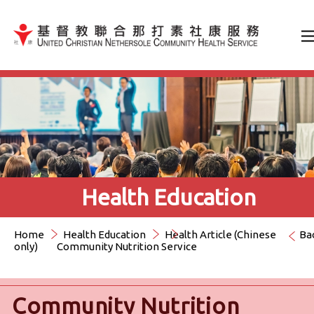
Jump to Content（按輸入鍵
Health Education
Home
Health Education
Health Article (Chinese
Ba
only)
Community Nutrition Service
Community Nutrition