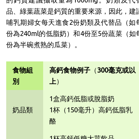
品、綠葉蔬菜是鈣質的重要來源，因此，建
哺乳期婦女每天進食2份奶類及代替品（如
份為240ml的低脂奶）和4份至5份蔬菜（如
份為半碗煮熟的瓜菜）。
食物組
高
鈣食物例子
（
300
毫克或以
別
上
）
1盒高鈣低脂或脫脂奶
奶品類
1杯（150毫升）高鈣低脂乳
酪
1杯高鈣低糖大荳飲品