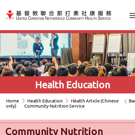
Jump to Content（按輸入鍵
Health Education
Home
Health Education
Health Article (Chinese
Ba
only)
Community Nutrition Service
Community Nutrition